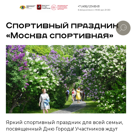
+7 (495) 129-00-01
Ежедневно с 9:00 до 21:00
Спортивный праздник
Версия дл
слабовид
«Москва спортивная»
Яркий спортивный праздник для всей семьи,
посвященный Дню Города! Участников ждут