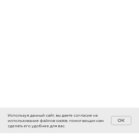
Используя данный сайт, вы даете согласие на
OK
использование файлов cookie, помогающих нам
Свяжитесь с нами!
сделать его удобнее для вас.