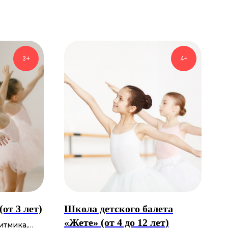
3+
4+
от 3 лет)
Школа детского балета
«Жете» (от 4 до 12 лет)
итмика,