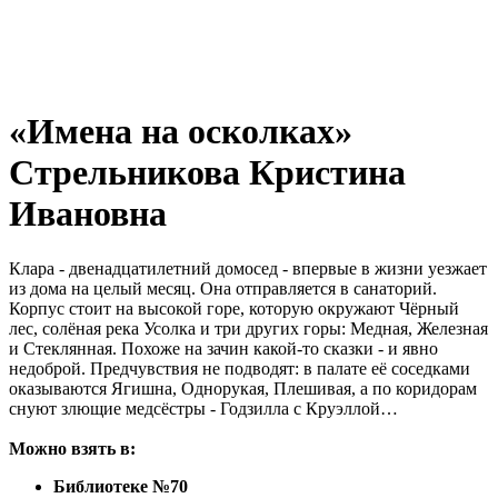
«Имена на осколках»
Стрельникова Кристина
Ивановна
Клара - двенадцатилетний домосед - впервые в жизни уезжает
из дома на целый месяц. Она отправляется в санаторий.
Корпус стоит на высокой горе, которую окружают Чёрный
лес, солёная река Усолка и три других горы: Медная, Железная
и Стеклянная. Похоже на зачин какой-то сказки - и явно
недоброй. Предчувствия не подводят: в палате её соседками
оказываются Ягишна, Однорукая, Плешивая, а по коридорам
снуют злющие медсёстры - Годзилла с Круэллой…
Можно взять в:
Библиотеке №70