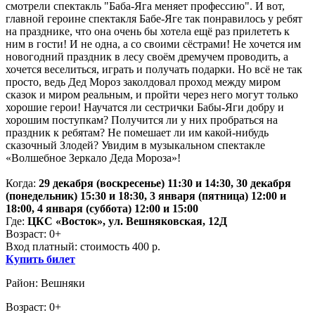
смотрели спектакль "Баба-Яга меняет профессию". И вот,
главной героине спектакля Бабе-Яге так понравилось у ребят
на празднике, что она очень бы хотела ещё раз прилететь к
ним в гости! И не одна, а со своими сёстрами! Не хочется им
новогодний праздник в лесу своём дремучем проводить, а
хочется веселиться, играть и получать подарки. Но всё не так
просто, ведь Дед Мороз заколдовал проход между миром
сказок и миром реальным, и пройти через него могут только
хорошие герои! Научатся ли сестрички Бабы-Яги добру и
хорошим поступкам? Получится ли у них пробраться на
праздник к ребятам? Не помешает ли им какой-нибудь
сказочный Злодей? Увидим в музыкальном спектакле
«Волшебное Зеркало Деда Мороза»!
Когда:
29 декабря (воскресенье) 11:30 и 14:30, 30 декабря
(понедельник) 15:30 и 18:30,
3 января (пятница) 12:00 и
18:00, 4 января (суббота) 12:00 и 15:00
Где:
ЦКС «Восток», ул. Вешняковская, 12Д
Возраст: 0+
Вход платный: стоимость 400 р.
Купить билет
Район: Вешняки
Возраст: 0+