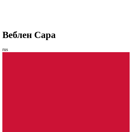
Веблен Сара
rus