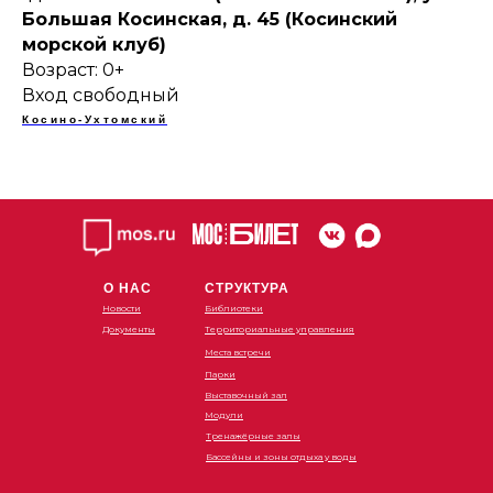
Большая Косинская, д. 45 (Косинский
морской клуб)
Возраст: 0+
Вход свободный
Косино-Ухтомский
О НАС
СТРУКТУРА
Новости
Библиотеки
Документы
Территориальные управления
Места встречи
Парки
Выставочный зал
Модули
Тренажёрные залы
Бассейны и зоны отдыха у воды