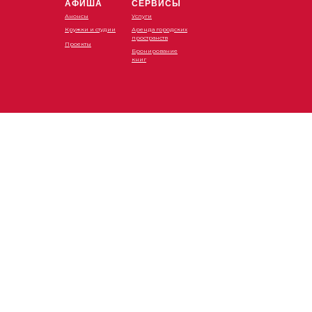
АФИША
СЕРВИСЫ
Анонсы
Услуги
Кружки и студии
Аренда городских
пространств
Проекты
Бронирование
книг