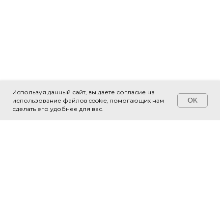
Используя данный сайт, вы даете согласие на
OK
использование файлов cookie, помогающих нам
Свяжитесь с нами!
сделать его удобнее для вас.
О НАС
СТРУКТУРА
Новости
Библиотеки
Документы
Территориальные управления
Места встречи
Парки
Выставочный зал
Модули