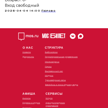
Вход свободный
2026-04-04 14:00
Перово
О НАС
СТРУКТУРА
Новости
Библиотеки
Документы
Территориальные управления
Места встречи
Парки
Выставочный зал
Модули
Тренажёрные залы
Бассейны и зоны отдыха у воды
АФИША
СЕРВИСЫ
Анонсы
Услуги
Кружки и студии
Аренда городских
пространств
Проекты