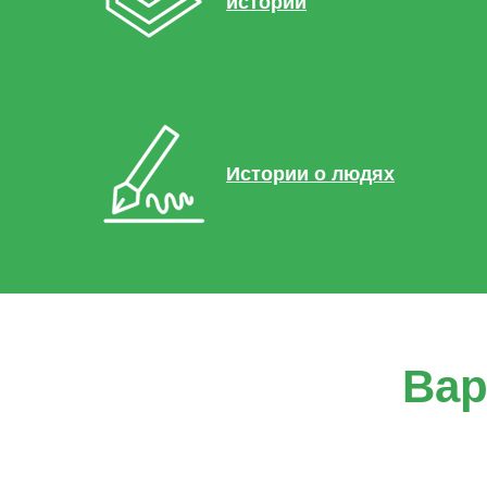
истории
Истории о людях
Вар