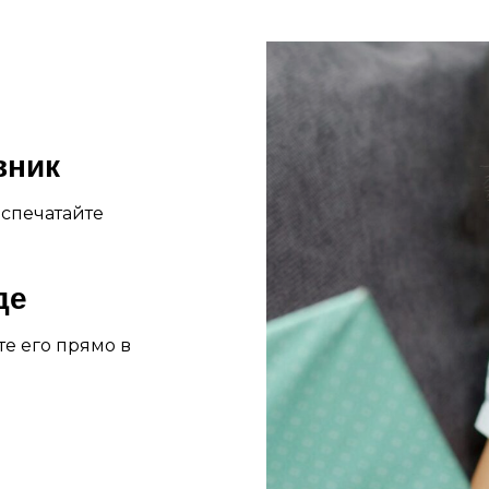
вник
аспечатайте
де
е его прямо в