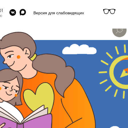
01
Версия для слабовидящих
00