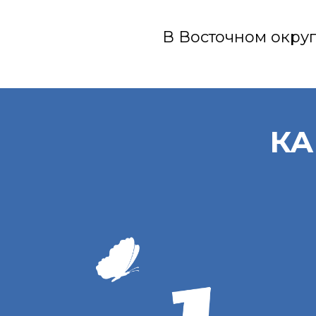
В Восточном округ
КА