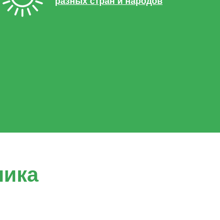
разных стран и народов
ника