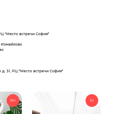
РЦ "Место встречи София"
 Измайлово
во
д. 31, РЦ "Место встречи София"
55+
5+