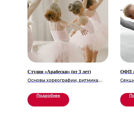
Студия «Арабески» (от 3 лет)
ОФП д
Основы хореографии, ритмика,
Секци
растяжка и первые танцевальные
пригл
номера. Развиваем грацию,
подде
Подробнее
П
координацию и артистизм в
физич
игровом формате. Участие в
трени
концертах и фестивалях.
здоро
Прививаем любовь к танцу с
и раз
детства!
занят
отлич