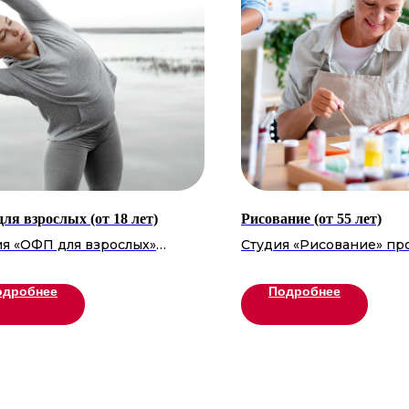
ля взрослых (от 18 лет)
Рисование (от 55 лет)
я «ОФП для взрослых»
Студия «Рисование» пр
ашает всех желающих
«Московское долголети
рживать отличную
приглашает творчески 
одробнее
Подробнее
ескую форму! Эффективные
себя через искусство. П
ровки помогут укрепить
руководством професс
вье, повысить выносливость
художников участники 
вить силу мышц. Регулярные
основы живописи, раз
ия обеспечат бодрость духа,
чувство цвета и композ
ное настроение и готовность
Рисование способствуе