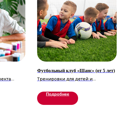
Футбольный клуб «Шанс» (от 5 лет)
оекта
Тренировки для детей и
е»
подростков, направленные на
выразить
развитие техники владения мячом,
Подробнее
од
скорости, командной игры и
иональных
спортивного духа. Занятия
осваивают
проходят под руководством
вивают
опытных тренеров, включают
иции.
упражнения, тактические задания
т
и товарищеские матчи.