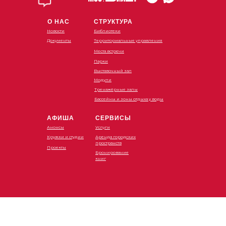
О НАС
СТРУКТУРА
Новости
Библиотеки
Документы
Территориальные управления
Места встречи
Парки
Выставочный зал
Модули
Тренажёрные залы
Бассейны и зоны отдыха у воды
АФИША
СЕРВИСЫ
Анонсы
Услуги
Кружки и студии
Аренда городских
пространств
Проекты
Бронирование
книг