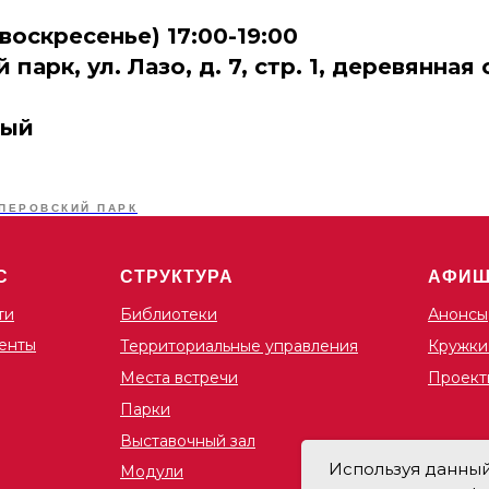
(воскресенье) 17:00-19:00
парк, ул. Лазо, д. 7, стр. 1, деревянная
ный
ПЕРОВСКИЙ ПАРК
С
СТРУКТУРА
АФИ
ти
Библиотеки
Анонсы
енты
Территориальные управления
Кружки
Места встречи
Проект
Парки
Выставочный зал
Используя данный 
Модули