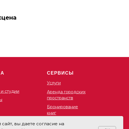
 сцена
ША
СЕРВИСЫ
Услуги
 и студии
Аренда городских
пространств
ы
Бронирование
книг
сайт, вы даете согласие на