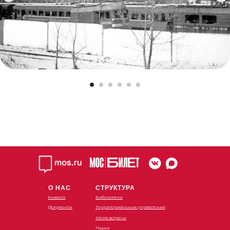
О НАС
СТРУКТУРА
Новости
Библиотеки
Документы
Территориальные управления
Места встречи
Парки