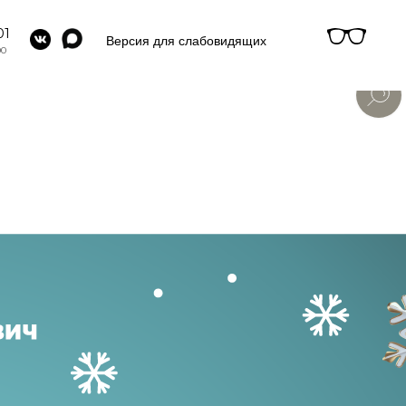
01
Версия для слабовидящих
00