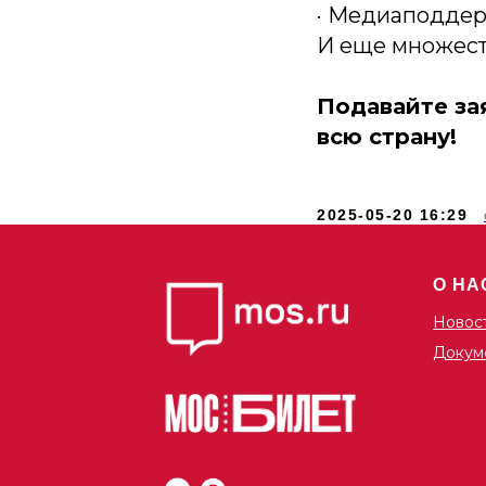
· Медиаподде
И еще множест
Подавайте за
всю страну!
2025-05-20 16:29
О НА
Новос
Докум