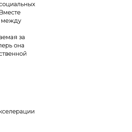
 социальных
«Вместе
в между
аемая за
перь она
ственной
акселерации