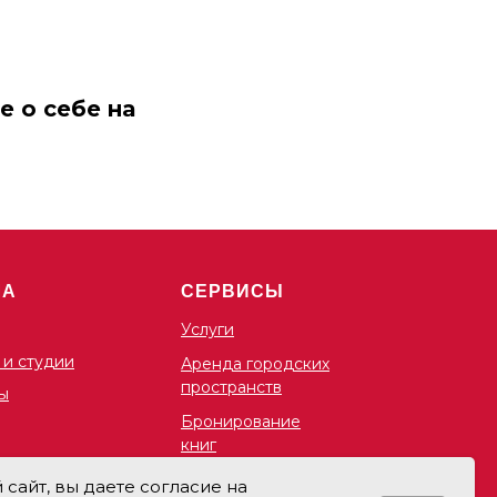
е о себе на
ША
СЕРВИСЫ
Услуги
 и студии
Аренда городских
пространств
ы
Бронирование
книг
сайт, вы даете согласие на