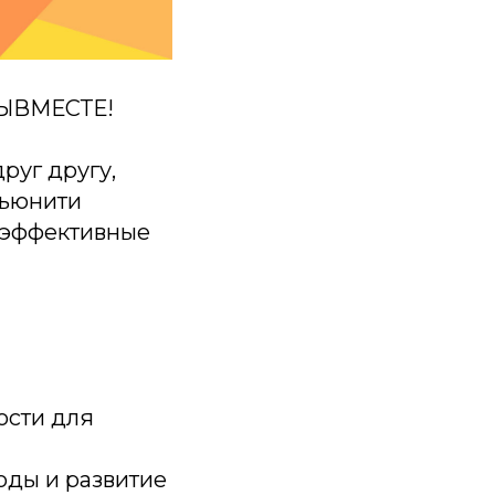
МЫВМЕСТЕ!
руг другу,
мьюнити
 эффективные
ости для
оды и развитие