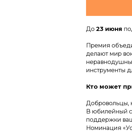
До
23 июня
по
Премия объеди
делают мир во
неравнодушных
инструменты д
Кто может пр
Добровольцы, н
В юбилейный с
поддержки ваш
Номинация «Ус