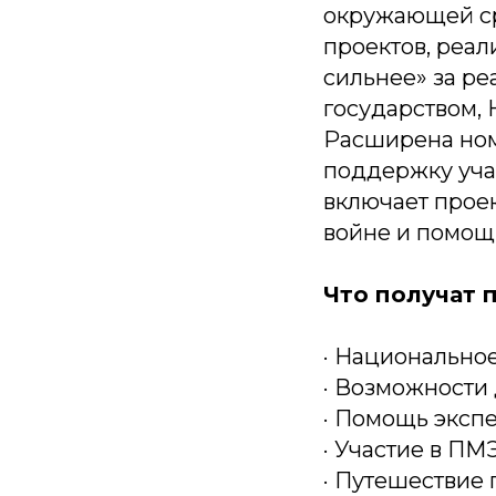
окружающей ср
проектов, реал
сильнее» за р
государством,
Расширена ном
поддержку уча
включает прое
войне и помощ
Что получат 
· Национально
· Возможности
· Помощь экспе
· Участие в ПМ
· Путешествие