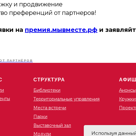
ржку и продвижение
во преференций от партнеров!
явки на
премия.мывместе.рф
и заявляйт
ОТ ПАРТНЁРОВ
С
СТРУКТУРА
АФИ
ти
Библиотеки
Анонсы
енты
Территориальные управления
Кружки
Места встречи
Проект
Парки
Выставочный зал
Используя данный 
Модули