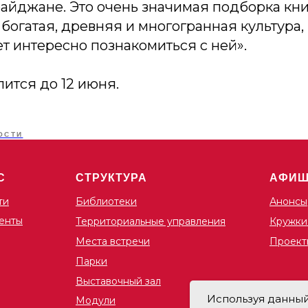
айджане. Это очень значимая подборка кни
богатая, древняя и многогранная культура,
т интересно познакомиться с ней».
ится до 12 июня.
ОСТИ
С
СТРУКТУРА
АФИ
ти
Библиотеки
Анонсы
енты
Территориальные управления
Кружки
Места встречи
Проект
Парки
Выставочный зал
Используя данный 
Модули