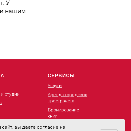
г. У
 и нашим
ША
СЕРВИСЫ
Услуги
 и студии
Аренда городских
пространств
ы
Бронирование
книг
сайт, вы даете согласие на