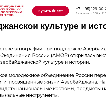
отеке этнографии при п
+7 (495) 129-00-
Купить билет
крылась выставка, пос
Ежедневно с 9:00 до 21:
джанской культуре и ист
иотеке этнографии при поддержке Азербай
бъединения России (АМОР) открылась выст
зербайджанской культуре и истории.
ое молодежное объединение России пере
иги, посвященные жизни Азербайджана. На
видеть национальные костюмы, предметы н
зыкальные инструменты.