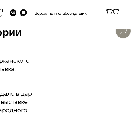
оддержке
01
Версия для слабовидящих
вященная
00
ории
джанского
авка,
дало в дар
 выставке
ародного