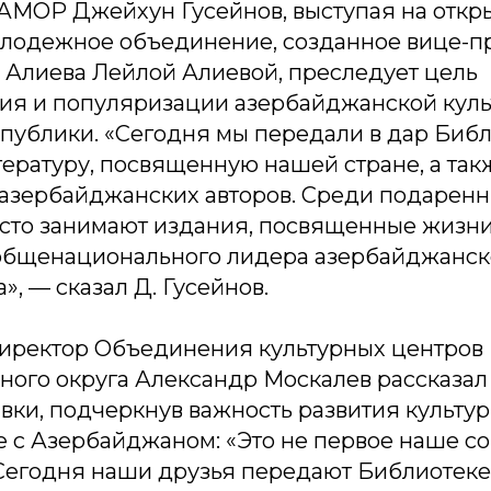
АМОР Джейхун Гусейнов, выступая на откры
молодежное объединение, созданное вице-
 Алиева Лейлой Алиевой, преследует цель
ия и популяризации азербайджанской куль
публики. «Сегодня мы передали в дар Биб
ературу, посвященную нашей стране, а так
азербайджанских авторов. Среди подаренн
есто занимают издания, посвященные жизни
общенационального лидера азербайджанск
», — сказал Д. Гусейнов.
иректор Объединения культурных центров 
ого округа Александр Москалев рассказал 
вки, подчеркнув важность развития культу
е с Азербайджаном: «Это не первое наше с
Сегодня наши друзья передают Библиотеке