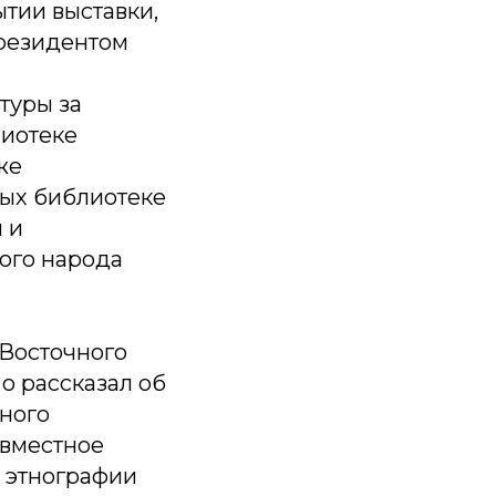
тии выставки,
президентом
туры за
лиотеке
же
ых библиотеке
 и
ого народа
Восточного
о рассказал об
рного
овместное
 этнографии