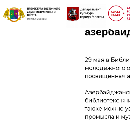
В Библи
АМОР от
азербай
29 мая в Библ
молодежного о
посвященная а
Азербайджанск
библиотеке кн
также можно у
промысла и му