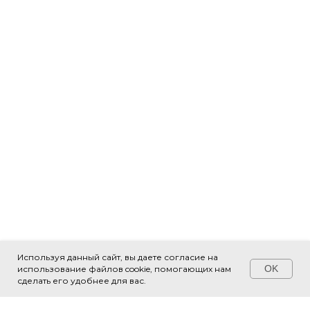
Используя данный сайт, вы даете согласие на
OK
использование файлов cookie, помогающих нам
Свяжитесь с нами!
сделать его удобнее для вас.