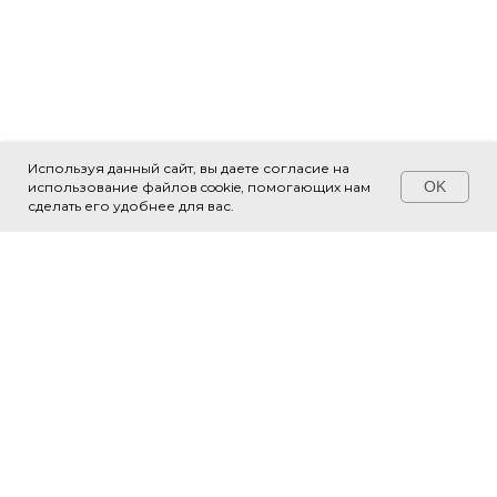
Используя данный сайт, вы даете согласие на
OK
использование файлов cookie, помогающих нам
Свяжитесь с нами!
сделать его удобнее для вас.
О НАС
СТРУКТУРА
Новости
Библиотеки
Документы
Территориальные управления
Места встречи
Парки
Выставочный зал
Модули
Тренажёрные залы
Бассейны и зоны отдыха у воды