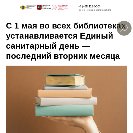
+7 (495) 129-00-01
Ежедневно с 9:00 до 21:00
C 1 мая во всех библиотеках
Версия для
слабовидящи
устанавливается Единый
санитарный день —
последний вторник месяца