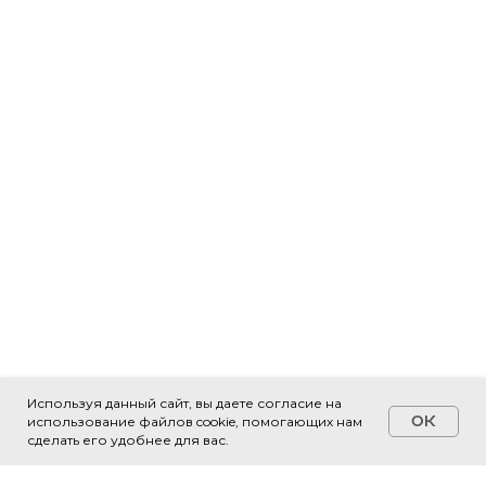
Используя данный сайт, вы даете согласие на
OK
использование файлов cookie, помогающих нам
Свяжитесь с нами!
сделать его удобнее для вас.