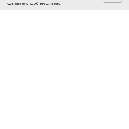
сделать его удобнее для вас.
О НАС
СТРУКТУРА
Новости
Библиотеки
Документы
Территориальные управления
Места встречи
Парки
Выставочный зал
Модули
Тренажёрные залы
Бассейны и зоны отдыха у воды
АФИША
СЕРВИСЫ
Анонсы
Услуги
Кружки и студии
Аренда городских
пространств
Проекты
Бронирование
книг