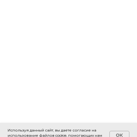
Используя данный сайт, вы даете согласие на
OK
использование файлов cookie, помогающих нам
Свяжитесь с нами!