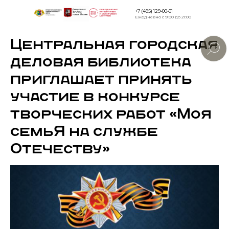
+7 (495) 129-00-01
Ежедневно с 9:00 до 21:00
Центральная городская
Версия дл
слабовид
деловая библиотека
приглашает принять
участие в конкурсе
творческих работ «Моя
семьЯ на службе
Отечеству»