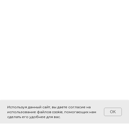
Используя данный сайт, вы даете согласие на
OK
использование файлов cookie, помогающих нам
Свяжитесь с нами!
сделать его удобнее для вас.