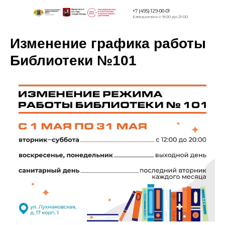
+7 (495) 129-00-01
Ежедневно с 9:00 до 21:00
Изменение графика работы
Версия дл
слабовид
Библиотеки №101