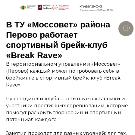
+7 (495) 129-00-01
Ежедневно с 9:00 до 21:00
В ТУ «Моссовет» района
Версия для
слабовидящи
Перово работает
спортивный брейк-клуб
«Break Rave»
В территориальном управлении «Моссовет»
(Перово) каждый может попробовать себя в
брейкинге в спортивный брейк-клуб «Break
Rave».
Руководители клуба — опытные наставники и
участники престижных соревнований, которые
помогут раскрыть творческий и спортивный
потенциал каждого.
Занятия проходят для разных уровней: для тех,