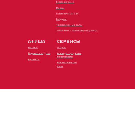
Места встречи
Парки
Выставочный зал
Модули
Тренажёрные залы
Бассейны и зоны отдыха у воды
АФИША
СЕРВИСЫ
Анонсы
Услуги
Кружки и студии
Аренда городских
пространств
Проекты
Бронирование
книг