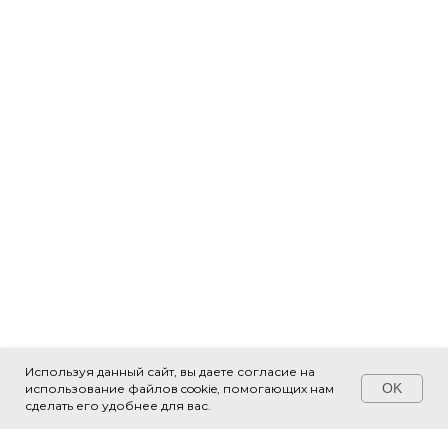
Используя данный сайт, вы даете согласие на
OK
использование файлов cookie, помогающих нам
Свяжитесь с нами!
сделать его удобнее для вас.