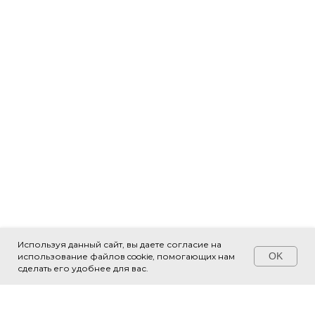
Используя данный сайт, вы даете согласие на
OK
использование файлов cookie, помогающих нам
Свяжитесь с нами!
сделать его удобнее для вас.