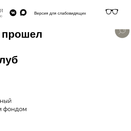
01
Версия для слабовидящих
00
) прошел
Клуб
вный
м фондом