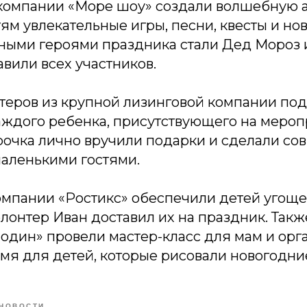
компании «Море шоу» создали волшебную 
м увлекательные игры, песни, квесты и но
вными героями праздника стали Дед Мороз 
вили всех участников.
теров из крупной лизинговой компании под
аждого ребенка, присутствующего на мероп
рочка лично вручили подарки и сделали со
маленькими гостями.
омпании «Ростикс» обеспечили детей угощ
олонтер Иван доставил их на праздник. Так
 один» провели мастер-класс для мам и орг
мя для детей, которые рисовали новогодни
НОВОСТИ