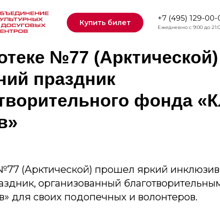
+7 (495) 129-00-
Купить билет
Ежедневно с 9:00 до 21:
отеке №77 (Арктической
ний праздник
отворительного фонда «
в»
№77 (Арктической) прошел яркий инклюзи
аздник, организованный благотворительны
в» для своих подопечных и волонтеров.