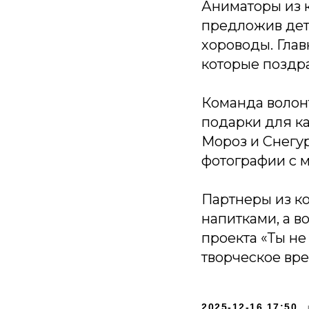
Аниматоры из 
предложив детя
хороводы. Гла
которые поздра
Команда волон
подарки для к
Мороз и Снегу
фотографии с 
Партнеры из к
напитками, а в
проекта «Ты не
творческое вре
2025-12-16 17:50