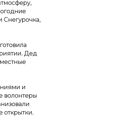
атмосферу,
вогодние
и Снегурочка,
готовила
риятии. Дед
вместные
ениями и
же волонтеры
анизовали
е открытки.