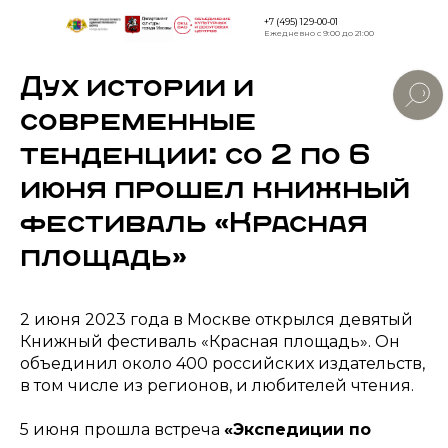
+7 (495) 129-00-01
Ежедневно с 9:00 до 21:00
Дух истории и
Версия дл
слабовид
современные
тенденции: со 2 по 6
июня прошел книжный
фестиваль «Красная
площадь»
2 июня 2023 года в Москве открылся девятый
Книжный фестиваль «Красная площадь». Он
объединил около 400 российских издательств,
в том числе из регионов, и любителей чтения.
5 июня прошла встреча
«Экспедиции по