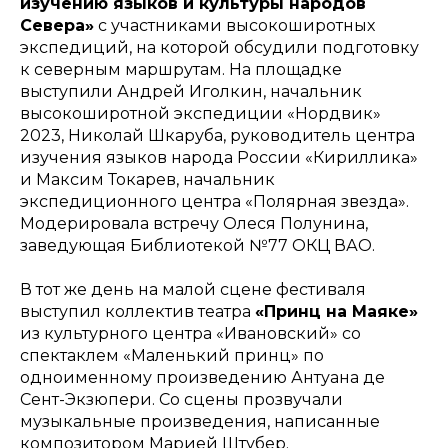
изучению языков и культуры народов
Севера»
с участниками высокоширотных
экспедиций, на которой обсудили подготовку
к северным маршрутам. На площадке
выступили Андрей Иголкин, начальник
высокоширотной экспедиции «Нордвик»
2023, Николай Шкаруба, руководитель центра
изучения языков народа России «Кириллика»
и Максим Токарев, начальник
экспедиционного центра «Полярная звезда».
Модерировала встречу Олеся Полунина,
заведующая Библиотекой №77 ОКЦ ВАО.
В тот же день на малой сцене фестиваля
выступил коллектив театра
«Принц на Маяке»
из культурного центра «Ивановский» со
спектаклем «Маленький принц» по
одноименному произведению Антуана де
Сент-Экзюпери. Со сцены прозвучали
музыкальные произведения, написанные
композитором Марией Штубер.