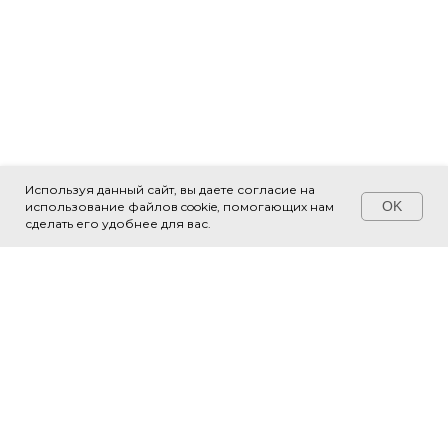
Используя данный сайт, вы даете согласие на
OK
использование файлов cookie, помогающих нам
Свяжитесь с нами!
сделать его удобнее для вас.
О НАС
СТРУКТУРА
Новости
Библиотеки
Документы
Территориальные управления
Места встречи
Парки
Выставочный зал
Модули