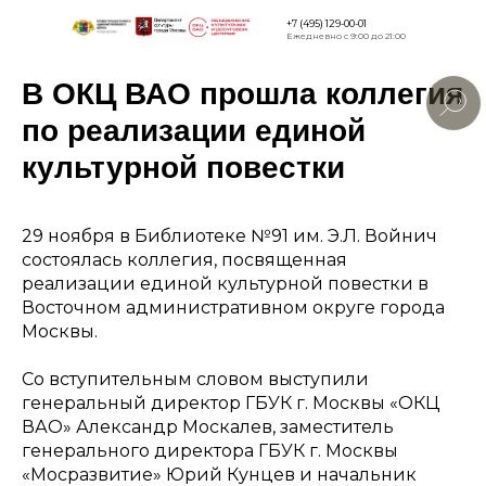
+7 (495) 129-00-01
Ежедневно с 9:00 до 21:00
В ОКЦ ВАО прошла коллегия
Версия для
слабовидящи
по реализации единой
культурной повестки
29 ноября в Библиотеке №91 им. Э.Л. Войнич
состоялась коллегия, посвященная
реализации единой культурной повестки в
Восточном административном округе города
Москвы.
Со вступительным словом выступили
генеральный директор ГБУК г. Москвы «ОКЦ
ВАО» Александр Москалев, заместитель
генерального директора ГБУК г. Москвы
«Мосразвитие» Юрий Кунцев и начальник