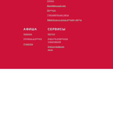
Парки
Выставочный зал
Модули
Тренажёрные залы
Бассейны и зоны отдыха у воды
АФИША
СЕРВИСЫ
Анонсы
Услуги
Кружки и студии
Аренда городских
пространств
Проекты
Бронирование
книг