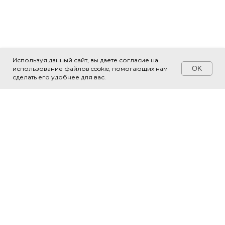
Используя данный сайт, вы даете согласие на
OK
использование файлов cookie, помогающих нам
Свяжитесь с нами!
сделать его удобнее для вас.
О НАС
СТРУКТУРА
Новости
Библиотеки
Документы
Территориальные управления
Места встречи
Парки
Выставочный зал
Модули
Тренажёрные залы
Бассейны и зоны отдыха у воды