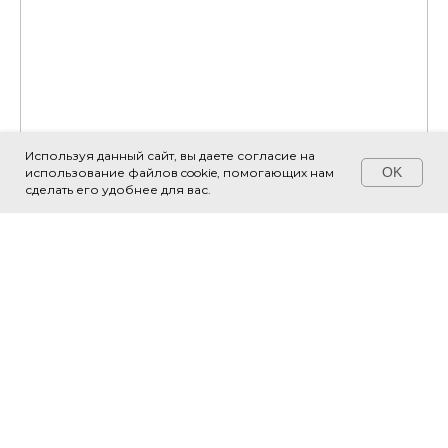
Используя данный сайт, вы даете согласие на
OK
использование файлов cookie, помогающих нам
Свяжитесь с нами!
сделать его удобнее для вас.