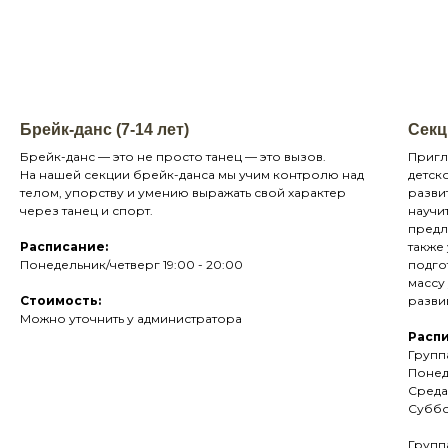
Брейк-данс (7-14 лет)
Секц
Брейк-данс — это не просто танец — это вызов.
Пригл
На нашей секции брейк-данса мы учим контролю над
детск
телом, упорству и умению выражать свой характер
разви
через танец и спорт.
научи
предл
Расписание:
также
Понедельник/четверг 19:00 - 20:00
подго
массу
Стоимость:
разви
Можно уточнить у администратора
Расп
Групп
Понед
Среда 
Суббо
Группа