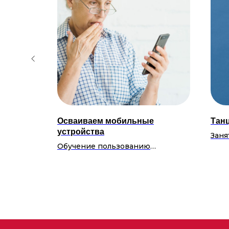
Осваиваем мобильные
Тан
устройства
для
Заня
имания и
Обучение пользованию
проя
помогут
мобильными устройствами и их
плас
ктивном
возможностям, чтобы оставаться
уров
на связи и легко
ориентироваться в цифровом
Расп
мире.
Пятн
Расписание:
Где: