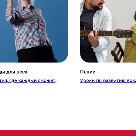
цы для всех
Пение
тия, где каждый сможет
Уроки по развитию вок
вить свою танцевальную
навыков, где каждый с
тику вне зависимости от
научиться правильно пе
ня подготовки и возраста.
сохранять vocal health.
исание:
Расписание:
ица 15:30-16:30
Среда 11:00-13:00
Пятница 11:00-13:00