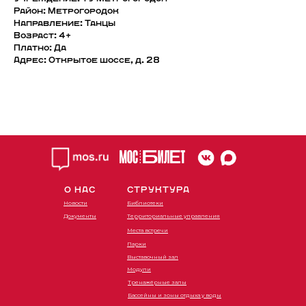
Район: Метрогородок
Направление: Танцы
Возраст: 4+
Платно: Да
Адрес: Открытое шоссе, д. 28
О НАС
СТРУКТУРА
Новости
Библиотеки
Документы
Территориальные управления
Места встречи
Парки
Выставочный зал
Модули
Тренажёрные залы
Бассейны и зоны отдыха у воды