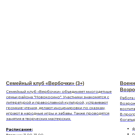
Семейный клуб «Вербочки» (3+)
Военн
Возро
Семейный клуб «Вербочки» объединяет многодетные
семьи района "Новокосино". Участники знакомятся с
Работа
литературой и православной культурой, устраивают
Возрож
громкие чтения, делают инсценировки по сказкам,
воспит
играют в народные игры и забавы. Также проводятся
В прог
занятия в творческих мастерских.
богатыр
ф
Расп исание:
о
Вторник 11.00-13.00