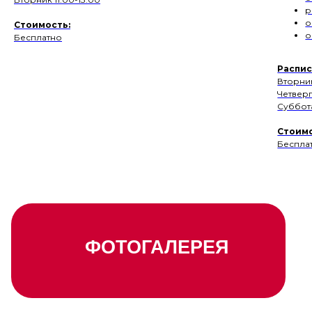
р
о
Стоимость:
о
Бесплатно
Расп и
Вторник
Четверг
Суббота
Стоимо
Беспла
ФОТОГАЛЕРЕЯ