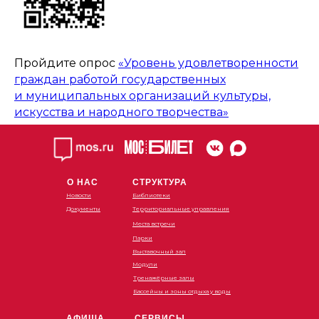
Пройдите опрос
«Уровень удовлетворенности
граждан работой государственных
и муниципальных организаций культуры,
искусства и народного творчества»
О НАС
СТРУКТУРА
Новости
Библиотеки
Документы
Территориальные управления
Места встречи
Парки
Выставочный зал
Модули
Тренажёрные залы
Бассейны и зоны отдыха у воды
АФИША
СЕРВИСЫ