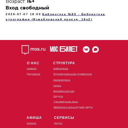
Возраст:
16+
Вход свободный
2026-07-07 18:00
Библиотека №86 - Библиотека
этнографии (Измайловский проезд, 18к2)
О НАС
СТРУКТУРА
Новости
Библиотеки
Документы
Территориальные управления
Места встречи
Парки
Выставочный зал
Модули
Тренажёрные залы
Бассейны и зоны отдыха у воды
АФИША
СЕРВИСЫ
Анонсы
Услуги