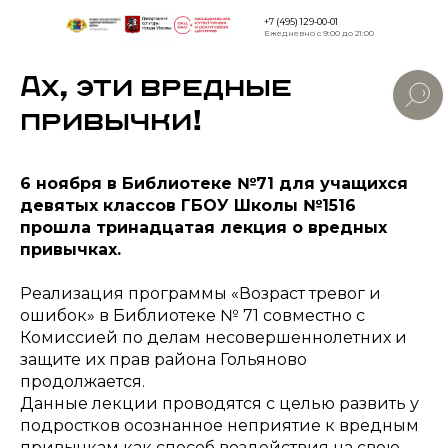
+7 (495) 129-00-01
Ежедневно с 9:00 до 21:00
Ах, эти вредные
Версия дл
слабовид
привычки!
6 ноября в Библиотеке №71 для учащихся
девятых классов ГБОУ Школы №1516
прошла тринадцатая лекция о вредных
привычках.
Реализация программы «Возраст тревог и
ошибок» в Библиотеке № 71 совместно с
Комиссией по делам несовершеннолетних и
защите их прав района Гольяново
продолжается.
Данные лекции проводятся с целью развить у
подростков осознанное неприятие к вредным
привычкам как способ воздействия на свою