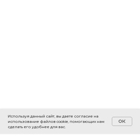
Используя данный сайт, вы даете согласие на
OK
использование файлов cookie, помогающих нам
Свяжитесь с нами!
сделать его удобнее для вас.