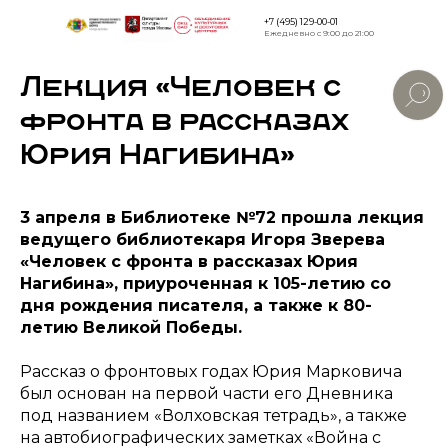
+7 (495) 129-00-01
Ежедневно с 9:00 до 21:00
Лекция «Человек с
Версия дл
слабовид
фронта в рассказах
Юрия Нагибина»
3 апреля в Библиотеке №72 прошла лекция
ведущего библиотекаря Игоря Зверева
«Человек с фронта в рассказах Юрия
Нагибина», приуроченная к 105-летию со
дня рождения писателя, а также к 80-
летию Великой Победы.
Рассказ о фронтовых годах Юрия Марковича
был основан на первой части его Дневника
под названием «Волховская тетрадь», а также
на автобиографических заметках «Война с