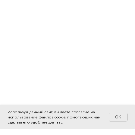
Используя данный сайт, вы даете согласие на
OK
использование файлов cookie, помогающих нам
Свяжитесь с нами!
сделать его удобнее для вас.