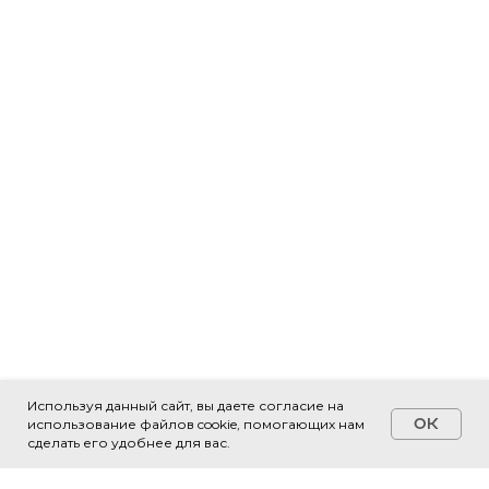
Используя данный сайт, вы даете согласие на
OK
использование файлов cookie, помогающих нам
Свяжитесь с нами!
сделать его удобнее для вас.