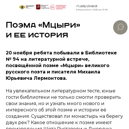
+7 (495) 129-00-01
Ежедневно с 9:00 до 21:00
Поэма «Мцыри»
Версия дл
слабовид
и ее история
20 ноября ребята побывали в Библиотеке
№ 94 на литературной встрече,
посвящённой поэме «Мцыри» великого
русского поэта и писателя Михаила
Юрьевича Лермонтова.
На увлекательном литературном тесте, юные
гости библиотеки не только смогли проверить
свои знания, но и узнать много нового и
интересного об этой поэме и истории её
создания. Существовал ли монастырь на берегу
двух рек? Какое отношение к поэме имеют
произведения Шота Руставели и Джорджа