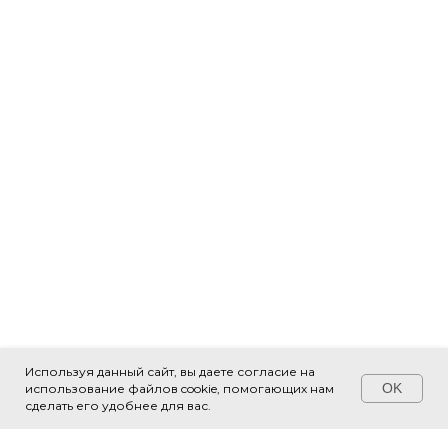
Используя данный сайт, вы даете согласие на
OK
использование файлов cookie, помогающих нам
Свяжитесь с нами!
сделать его удобнее для вас.