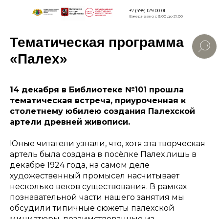
+7 (495) 129-00-01
Ежедневно с 9:00 до 21:00
Тематическая программа
Версия для
слабовидящи
«Палех»
14 декабря в Библиотеке №101 прошла
тематическая встреча, приуроченная к
столетнему юбилею создания Палехской
артели древней живописи.
Юные читатели узнали, что, хотя эта творческая
артель была создана в посёлке Палех лишь в
декабре 1924 года, на самом деле
художественный промысел насчитывает
несколько веков существования. В рамках
познавательной части нашего занятия мы
обсудили типичные сюжеты палехской
миниатюры, позаимствованные из