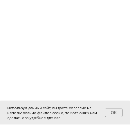
Используя данный сайт, вы даете согласие на
OK
использование файлов cookie, помогающих нам
Свяжитесь с нами!
сделать его удобнее для вас.