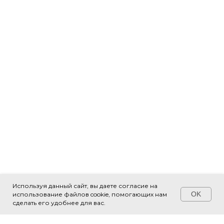
Используя данный сайт, вы даете согласие на
OK
использование файлов cookie, помогающих нам
Свяжитесь с нами!
сделать его удобнее для вас.