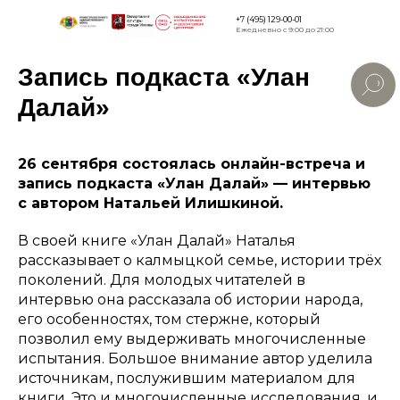
+7 (495) 129-00-01
Ежедневно с 9:00 до 21:00
Запись подкаста «Улан
Версия для
слабовидящи
Далай»
26 сентября состоялась онлайн-встреча и
запись подкаста «Улан Далай» — интервью
с автором Натальей Илишкиной.
В своей книге «Улан Далай» Наталья
рассказывает о калмыцкой семье, истории трёх
поколений. Для молодых читателей в
интервью она рассказала об истории народа,
его особенностях, том стержне, который
позволил ему выдерживать многочисленные
испытания. Большое внимание автор уделила
источникам, послужившим материалом для
книги. Это и многочисленные исследования, и