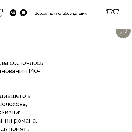
01
Версия для слабовидящих
00
ова состоялось
днования 140-
одившего в
Шолохова,
 жизни:
дании романа,
ись понять