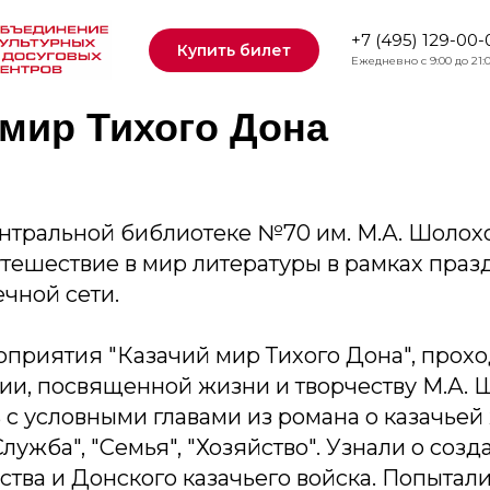
+7 (495) 129-00-
Купить билет
Ежедневно с 9:00 до 21:
 мир Тихого Дона
ентральной библиотеке №70 им. М.А. Шолох
тешествие в мир литературы в рамках праз
чной сети.
оприятия "Казачий мир Тихого Дона", прох
ии, посвященной жизни и творчеству М.А. 
с условными главами из романа о казачьей
Служба", "Семья", "Хозяйство". Узнали о соз
ства и Донского казачьего войска. Попытал