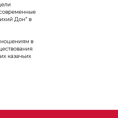
дели
 современные
ихий Дон" в
тношениям в
уществования
их казачьих