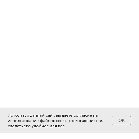
Используя данный сайт, вы даете согласие на
OK
использование файлов cookie, помогающих нам
Свяжитесь с нами!
сделать его удобнее для вас.