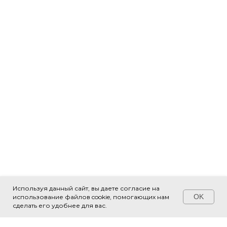
Используя данный сайт, вы даете согласие на
OK
использование файлов cookie, помогающих нам
Свяжитесь с нами!
сделать его удобнее для вас.