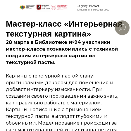
+7 (495) 129-00-01
Ежедневно с 9:00 до 21:00
Мастер-класс «Интерьерная
Версия для
слабовидящи
текстурная картина»
28 марта в Библиотеке №94 участники
мастер-класса познакомились с техникой
создания интерьерных картин из
текстурной пасты.
Картины с текстурной пастой станут
оригинальным декором для помещения и
добавят интерьеру изысканности. При
создании своего произведения важно знать,
как правильно работать с материалом.
Картины, написанные с применением
текстурной пасты, выглядят глубокими и
объёмными. Моделирование происходит за
счёт мастихина, кистей из силикона, резины