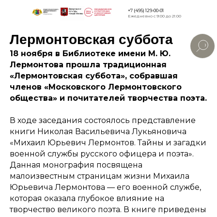
+7 (495) 129-00-01
Ежедневно с 9:00 до 21:00
Лермонтовская суббота
Версия для
слабовидящи
18 ноября в Библиотеке имени М. Ю.
Лермонтова прошла традиционная
«Лермонтовская суббота», собравшая
членов «Московского Лермонтовского
общества» и почитателей творчества поэта.
В ходе заседания состоялось представление
книги Николая Васильевича Лукьяновича
«Михаил Юрьевич Лермонтов. Тайны и загадки
военной службы русского офицера и поэта».
Данная монография посвящена
малоизвестным страницам жизни Михаила
Юрьевича Лермонтова — его военной службе,
которая оказала глубокое влияние на
творчество великого поэта. В книге приведены