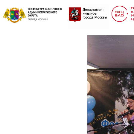
Гала-ко
бардовс