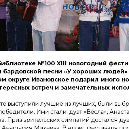
 Библиотеке №100 XIII новогодний фести
 бардовской песни «У хороших людей»
м округе Ивановское подарил много н
нтересных встреч и замечательных испо
рте выступили лучшие из лучших, были выб
обедители. Ими стали: дуэт «Вёсла», Анаст
а. Приз зрительских симпатий достался дуэ
 Анастасия Михеева. В адрес фестиваля пр