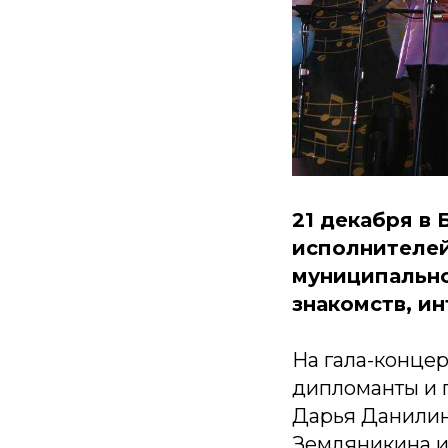
21 декабря в
исполнителей
муниципально
знакомств, и
На гала-конце
дипломанты и п
Дарья Данилин
Земляникина и