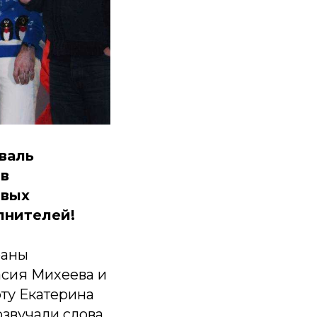
валь
 в
овых
лнителей!
раны
асия Михеева и
ту Екатерина
озвучали слова