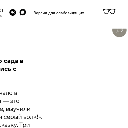
01
Версия для слабовидящих
00
 сада в
ись с
чало в
т — это
е, выучили
 серый волк!».
казку. Три