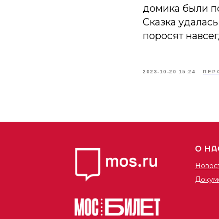
домика были п
Сказка удалась
поросят навсег
2023-10-20 15:24
ПЕР
О НА
Новос
Докум