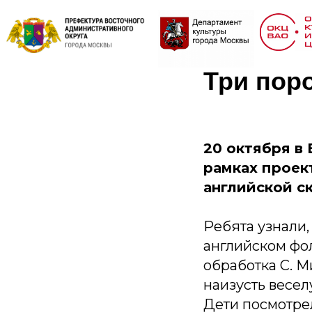
Три пор
20 октября в
рамках проек
английской ск
Ребята узнали,
английском фол
обработка С. М
наизусть весел
Дети посмотрел