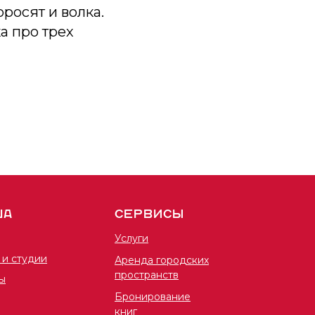
росят и волка.
а про трех
ША
СЕРВИСЫ
Услуги
 и студии
Аренда городских
пространств
ы
Бронирование
книг