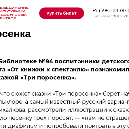
+7 (495) 129-00-
Купить билет
Ежедневно с 9:00 до 21:
осенка
 Библиотеке №94 воспитанники детского
та «От книжки к спектаклю» познакомил
азкой «Три поросенка».
 что сюжет сказки «Три поросенка» берет на
ьклоре, а самый известный русский вариан
ихалкова, рассмотрели иллюстрации к сказк
ую песенку трех поросят: — «нам не страшен
и диафильм и попробовали поиграть в эту с