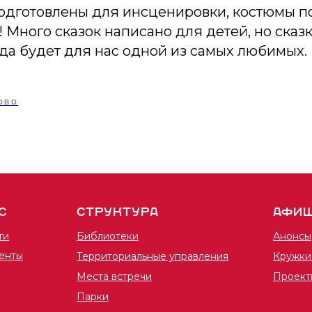
одготовлены для инсценировки, костюмы по
! Много сказок написано для детей, но сказк
да будет для нас одной из самых любимых.
ОВО
С
СТРУКТУРА
АФИ
ти
Библиотеки
Анонсы
енты
Территориальные управления
Кружки
Места встречи
Проект
Парки