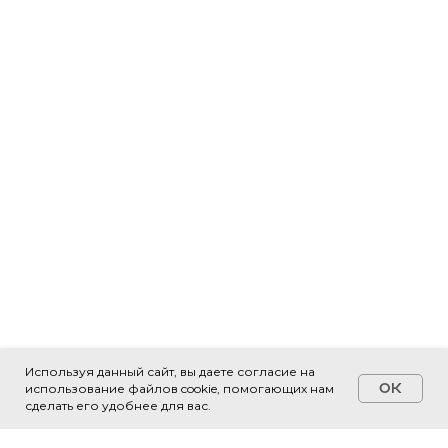
Используя данный сайт, вы даете согласие на
OK
использование файлов cookie, помогающих нам
Свяжитесь с нами!
сделать его удобнее для вас.