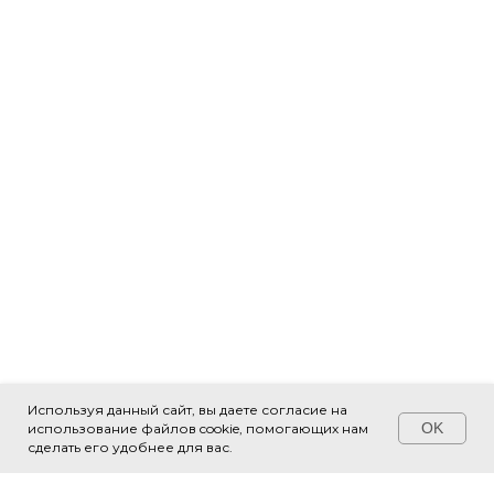
Используя данный сайт, вы даете согласие на
OK
использование файлов cookie, помогающих нам
Свяжитесь с нами!
сделать его удобнее для вас.